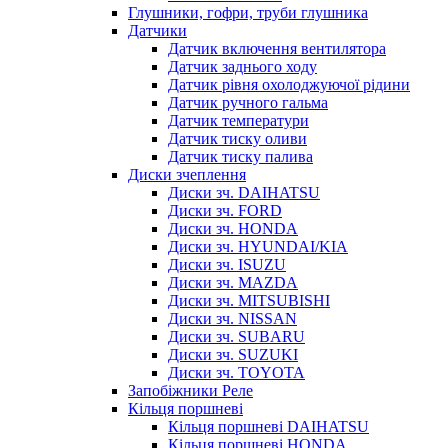
Глушники, гофри, труби глушника
Датчики
Датчик включення вентилятора
Датчик заднього ходу
Датчик рівня охолоджуючої рідини
Датчик ручного гальма
Датчик температури
Датчик тиску оливи
Датчик тиску палива
Диски зчеплення
Диски зч. DAIHATSU
Диски зч. FORD
Диски зч. HONDA
Диски зч. HYUNDAI/KIA
Диски зч. ISUZU
Диски зч. MAZDA
Диски зч. MITSUBISHI
Диски зч. NISSAN
Диски зч. SUBARU
Диски зч. SUZUKI
Диски зч. TOYOTA
Запобіжники Реле
Кільця поршневі
Кільця поршневі DAIHATSU
Кільця поршневі HONDA