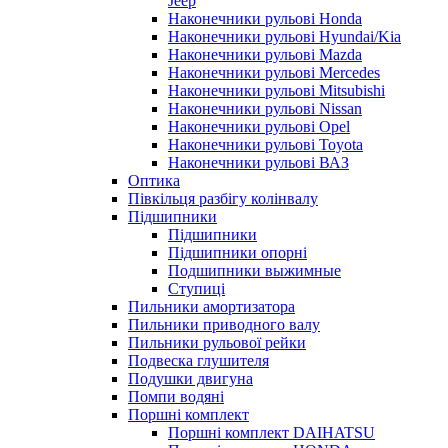
Jeep
Наконечники рульові Honda
Наконечники рульові Hyundai/Kia
Наконечники рульові Mazda
Наконечники рульові Mercedes
Наконечники рульові Mitsubishi
Наконечники рульові Nissan
Наконечники рульові Opel
Наконечники рульові Toyota
Наконечники рульові ВАЗ
Оптика
Півкільця разбігу колінвалу
Підшипники
Підшипники
Підшипники опорні
Подшипники выжимные
Ступиці
Пильники амортизатора
Пильники приводного валу
Пильники рульової рейки
Подвеска глушителя
Подушки двигуна
Помпи водяні
Поршні комплект
Поршні комплект DAIHATSU