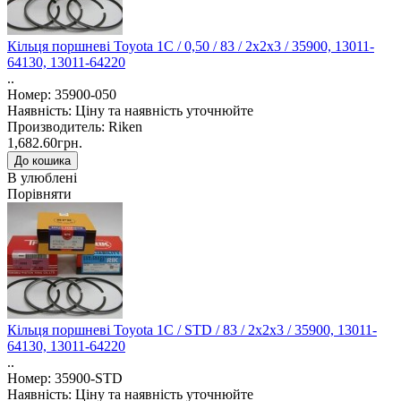
Кільця поршневі Toyota 1C / 0,50 / 83 / 2x2x3 / 35900, 13011-
64130, 13011-64220
..
Номер: 35900-050
Наявність: Ціну та наявність уточнюйте
Производитель: Riken
1,682.60грн.
В улюблені
Порівняти
Кільця поршневі Toyota 1C / STD / 83 / 2x2x3 / 35900, 13011-
64130, 13011-64220
..
Номер: 35900-STD
Наявність: Ціну та наявність уточнюйте