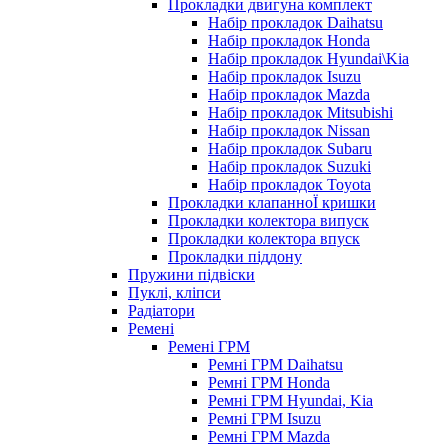
Прокладки двигуна комплект
Набір прокладок Daihatsu
Набір прокладок Honda
Набір прокладок Hyundai\Kia
Набір прокладок Isuzu
Набір прокладок Mazda
Набір прокладок Mitsubishi
Набір прокладок Nissan
Набір прокладок Subaru
Набір прокладок Suzuki
Набір прокладок Toyota
Прокладки клапанноЇ кришки
Прокладки колектора випуск
Прокладки колектора впуск
Прокладки піддону
Пружини підвіски
Пуклі, кліпси
Радіатори
Ремені
Ремені ГРМ
Ремні ГРМ Daihatsu
Ремні ГРМ Honda
Ремні ГРМ Hyundai, Kia
Ремні ГРМ Isuzu
Ремні ГРМ Mazda