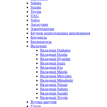
Subaru
Suzuki
Toyota
VAG
Volvo
Аксесуари
Амортизатори
Бігунок розподільника запалювання
Бендиксы
Бензонасосы
Вкладиші
Вкладиші Daihatsu
Вкладиші Honda
Вкладиші Hyundai
Вкладиші Isuzu
Вкладиші Kia
Вкладиші Mazda
Вкладиші Mercedes
Вкладиші Mitsubishi
Вкладиші Nissan
Вкладиші Subaru
Вкладиші Suzuki
Вкладиші Toyota
Втулки шатунів
Гільзи