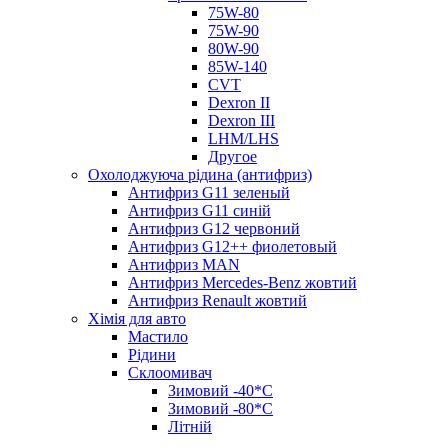
75W-80
75W-90
80W-90
85W-140
CVT
Dexron II
Dexron III
LHM/LHS
Другое
Охолоджуюча рідина (антифриз)
Антифриз G11 зеленый
Антифриз G11 синій
Антифриз G12 червоний
Антифриз G12++ фиолетовый
Антифриз MAN
Антифриз Mercedes-Benz жовтий
Антифриз Renault жовтий
Хімія для авто
Мастило
Рідини
Склоомивач
Зимовий -40*C
Зимовий -80*C
Літній