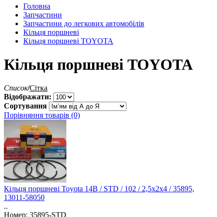
Головна
Запчастини
Запчастини до легкових автомобілів
Кільця поршневі
Кільця поршневі TOYOTA
Кільця поршневі TOYOTA
Список
/
Сітка
Відображати:
Сортування
Порівняння товарів (0)
Кільця поршневі Toyota 14B / STD / 102 / 2,5x2x4 / 35895,
13011-58050
..
Номер: 35895-STD