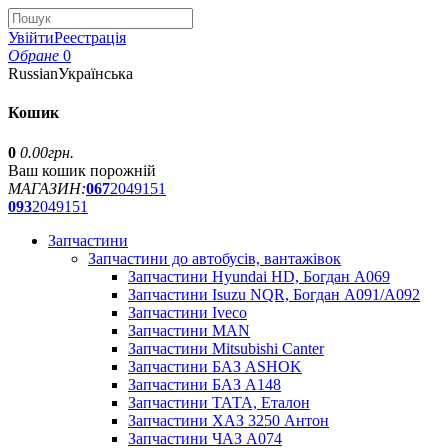
Увійти
Реестрація
Обране
0
Russian
Українська
Кошик
0
0.00грн.
Ваш кошик порожній
МАГАЗИН:
067
2049151
093
2049151
Запчастини
Запчастини до автобусів, вантажівок
Запчастини Hyundai HD, Богдан А069
Запчастини Isuzu NQR, Богдан А091/А092
Запчастини Iveco
Запчастини MAN
Запчастини Mitsubishi Canter
Запчастини БАЗ ASHOK
Запчастини БАЗ А148
Запчастини ТАТА, Еталон
Запчастини ХАЗ 3250 Антон
Запчастини ЧАЗ А074