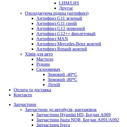
LHM/LHS
Другое
Охолоджуюча рідина (антифриз)
Антифриз G11 зеленый
Антифриз G11 синій
Антифриз G12 червоний
Антифриз G12++ фиолетовый
Антифриз MAN
Антифриз Mercedes-Benz жовтий
Антифриз Renault жовтий
Хімія для авто
Мастило
Рідини
Склоомивач
Зимовий -40*C
Зимовий -80*C
Літній
Оплата та доставка
Контакти
Запчастини
Запчастини до автобусів, вантажівок
Запчастини Hyundai HD, Богдан А069
Запчастини Isuzu NQR, Богдан А091/А092
Запчастини Iveco