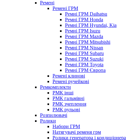
Ремені
Ремені ГРМ
Ремні ГРМ Daihatsu
Ремні ГРМ Honda
Ремні ГРМ Hyundai, Kia
Ремні ГРМ Isuzu
Ремні ГРМ Mazda
Ремні ГРМ Mitsubishi
Ремні ГРМ Nissan
Ремні ГРМ Subaru
Ремні ГРМ Suzuki
Ремні ГРМ Toyota
Ремні ГРМ Європа
Ремені клинові
Ремені ручейкові
Ремкомплекти
РМК інші
РМК гальмівні
РМК зчеплення
РМК рульові
Розпилювачі
Ролики
Набори ГРМ
Натягувачі ременя грм
Ролики генератора і кондиціонера