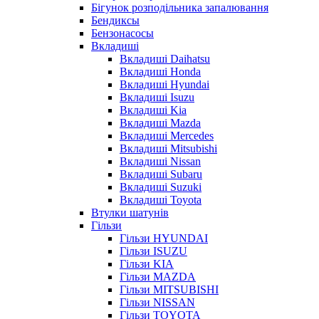
Бігунок розподільника запалювання
Бендиксы
Бензонасосы
Вкладиші
Вкладиші Daihatsu
Вкладиші Honda
Вкладиші Hyundai
Вкладиші Isuzu
Вкладиші Kia
Вкладиші Mazda
Вкладиші Mercedes
Вкладиші Mitsubishi
Вкладиші Nissan
Вкладиші Subaru
Вкладиші Suzuki
Вкладиші Toyota
Втулки шатунів
Гільзи
Гільзи HYUNDAI
Гільзи ISUZU
Гільзи KIA
Гільзи MAZDA
Гільзи MITSUBISHI
Гільзи NISSAN
Гільзи TOYOTA