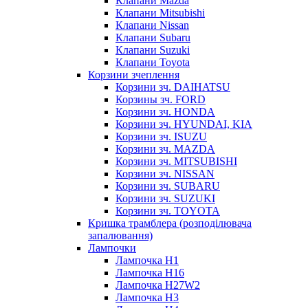
Клапани Mazda
Клапани Mitsubishi
Клапани Nissan
Клапани Subaru
Клапани Suzuki
Клапани Toyota
Корзини зчеплення
Корзини зч. DAIHATSU
Корзины зч. FORD
Корзини зч. HONDA
Корзини зч. HYUNDAI, KIA
Корзини зч. ISUZU
Корзини зч. MAZDA
Корзини зч. MITSUBISHI
Корзини зч. NISSAN
Корзини зч. SUBARU
Корзини зч. SUZUKI
Корзини зч. TOYOTA
Кришка трамблера (розподілювача
запалювання)
Лампочки
Лампочка H1
Лампочка H16
Лампочка H27W2
Лампочка H3