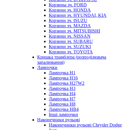
Корзины зч. FORD
Корзини зч. HONDA
Корзини зч. HYUNDAI, KIA
Корзини зч. ISUZU
Корзини зч. MAZDA
Корзини зч. MITSUBISHI
Корзини зч. NISSAN
Корзини зч. SUBARU
Корзини зч. SUZUKI
Корзини зч. TOYOTA
Кришка трамблера (розподілювача
запалювання)
Лампочки
Лампочка H1
Лампочка H16
Лампочка H27W2
Лампочка H3
Лампочка H4
Лампочка H7
Лампочка H8
Лампочка HB4
Інші лампочки
Наконечники рульові
Наконечники рульові Chrysler Dodge