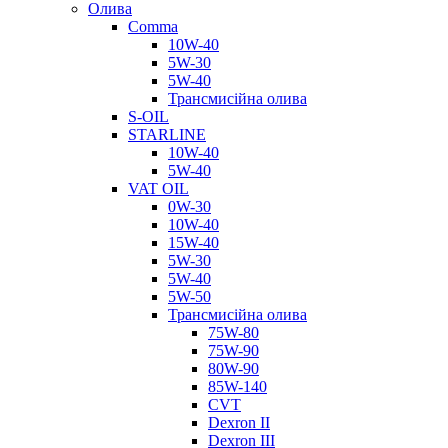
Олива
Comma
10W-40
5W-30
5W-40
Трансмисійна олива
S-OIL
STARLINE
10W-40
5W-40
VAT OIL
0W-30
10W-40
15W-40
5W-30
5W-40
5W-50
Трансмисійна олива
75W-80
75W-90
80W-90
85W-140
CVT
Dexron II
Dexron III