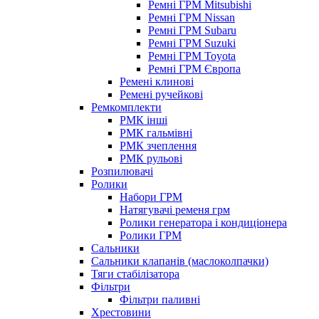
Ремні ГРМ Mitsubishi
Ремні ГРМ Nissan
Ремні ГРМ Subaru
Ремні ГРМ Suzuki
Ремні ГРМ Toyota
Ремні ГРМ Європа
Ремені клинові
Ремені ручейкові
Ремкомплекти
РМК інші
РМК гальмівні
РМК зчеплення
РМК рульові
Розпилювачі
Ролики
Набори ГРМ
Натягувачі ременя грм
Ролики генератора і кондиціонера
Ролики ГРМ
Сальники
Сальники клапанів (маслоколпачки)
Тяги стабілізатора
Фільтри
Фільтри паливні
Хрестовини