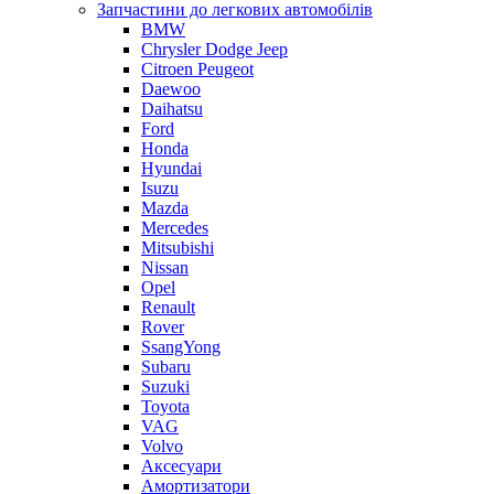
Запчастини до легкових автомобілів
BMW
Chrysler Dodge Jeep
Citroen Peugeot
Daewoo
Daihatsu
Ford
Honda
Hyundai
Isuzu
Mazda
Mercedes
Mitsubishi
Nissan
Opel
Renault
Rover
SsangYong
Subaru
Suzuki
Toyota
VAG
Volvo
Аксесуари
Амортизатори