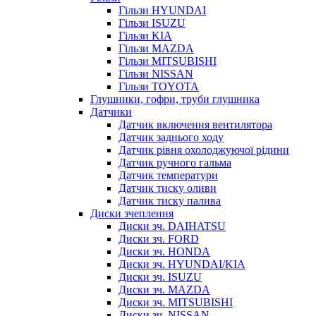
Гільзи HYUNDAI
Гільзи ISUZU
Гільзи KIA
Гільзи MAZDA
Гільзи MITSUBISHI
Гільзи NISSAN
Гільзи TOYOTA
Глушники, гофри, труби глушника
Датчики
Датчик включення вентилятора
Датчик заднього ходу
Датчик рівня охолоджуючої рідини
Датчик ручного гальма
Датчик температури
Датчик тиску оливи
Датчик тиску палива
Диски зчеплення
Диски зч. DAIHATSU
Диски зч. FORD
Диски зч. HONDA
Диски зч. HYUNDAI/KIA
Диски зч. ISUZU
Диски зч. MAZDA
Диски зч. MITSUBISHI
Диски зч. NISSAN