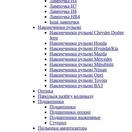
Лампочка H4
Лампочка H7
Лампочка H8
Лампочка HB4
Інші лампочки
Наконечники рульові
Наконечники рульові Chrysler Dodge
Jeep
Наконечники рульові Honda
Наконечники рульові Hyundai/Kia
Наконечники рульові Mazda
Наконечники рульові Mercedes
Наконечники рульові Mitsubishi
Наконечники рульові Nissan
Наконечники рульові Opel
Наконечники рульові Toyota
Наконечники рульові ВАЗ
Оптика
Півкільця разбігу колінвалу
Підшипники
Підшипники
Підшипники опорні
Подшипники выжимные
Ступиці
Пильники амортизатора