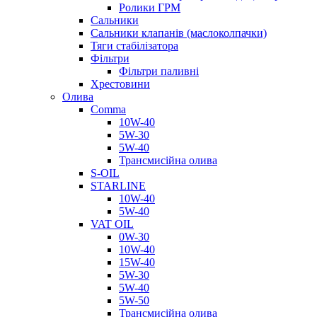
Ролики ГРМ
Сальники
Сальники клапанів (маслоколпачки)
Тяги стабілізатора
Фільтри
Фільтри паливні
Хрестовини
Олива
Comma
10W-40
5W-30
5W-40
Трансмисійна олива
S-OIL
STARLINE
10W-40
5W-40
VAT OIL
0W-30
10W-40
15W-40
5W-30
5W-40
5W-50
Трансмисійна олива