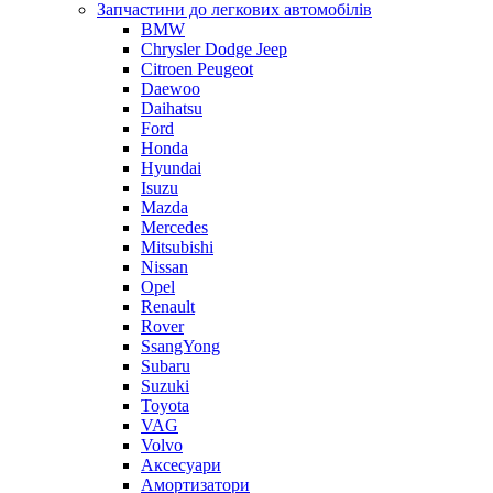
Запчастини до легкових автомобілів
BMW
Chrysler Dodge Jeep
Citroen Peugeot
Daewoo
Daihatsu
Ford
Honda
Hyundai
Isuzu
Mazda
Mercedes
Mitsubishi
Nissan
Opel
Renault
Rover
SsangYong
Subaru
Suzuki
Toyota
VAG
Volvo
Аксесуари
Амортизатори