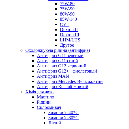
75W-80
75W-90
80W-90
85W-140
CVT
Dexron II
Dexron III
LHM/LHS
Другое
Охолоджуюча рідина (антифриз)
Антифриз G11 зеленый
Антифриз G11 синій
Антифриз G12 червоний
Антифриз G12++ фиолетовый
Антифриз MAN
Антифриз Mercedes-Benz жовтий
Антифриз Renault жовтий
Хімія для авто
Мастило
Рідини
Склоомивач
Зимовий -40*C
Зимовий -80*C
Літній