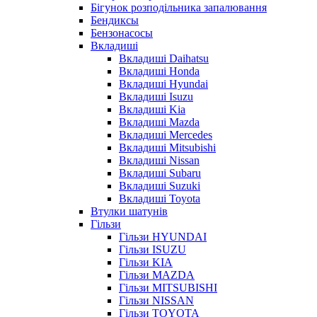
Бігунок розподільника запалювання
Бендиксы
Бензонасосы
Вкладиші
Вкладиші Daihatsu
Вкладиші Honda
Вкладиші Hyundai
Вкладиші Isuzu
Вкладиші Kia
Вкладиші Mazda
Вкладиші Mercedes
Вкладиші Mitsubishi
Вкладиші Nissan
Вкладиші Subaru
Вкладиші Suzuki
Вкладиші Toyota
Втулки шатунів
Гільзи
Гільзи HYUNDAI
Гільзи ISUZU
Гільзи KIA
Гільзи MAZDA
Гільзи MITSUBISHI
Гільзи NISSAN
Гільзи TOYOTA