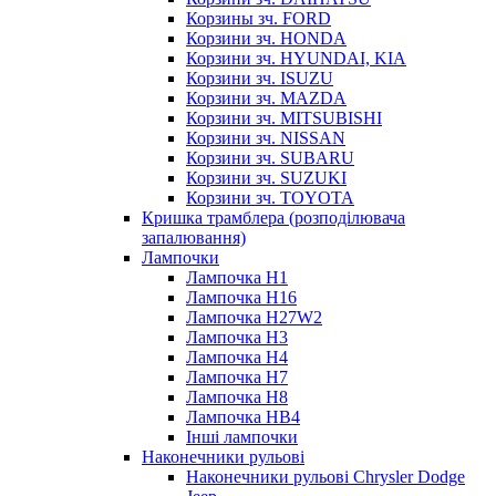
Корзины зч. FORD
Корзини зч. HONDA
Корзини зч. HYUNDAI, KIA
Корзини зч. ISUZU
Корзини зч. MAZDA
Корзини зч. MITSUBISHI
Корзини зч. NISSAN
Корзини зч. SUBARU
Корзини зч. SUZUKI
Корзини зч. TOYOTA
Кришка трамблера (розподілювача
запалювання)
Лампочки
Лампочка H1
Лампочка H16
Лампочка H27W2
Лампочка H3
Лампочка H4
Лампочка H7
Лампочка H8
Лампочка HB4
Інші лампочки
Наконечники рульові
Наконечники рульові Chrysler Dodge