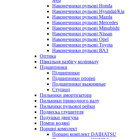
Jeep
Наконечники рульові Honda
Наконечники рульові Hyundai/Kia
Наконечники рульові Mazda
Наконечники рульові Mercedes
Наконечники рульові Mitsubishi
Наконечники рульові Nissan
Наконечники рульові Opel
Наконечники рульові Toyota
Наконечники рульові ВАЗ
Оптика
Півкільця разбігу колінвалу
Підшипники
Підшипники
Підшипники опорні
Подшипники выжимные
Ступиці
Пильники амортизатора
Пильники приводного валу
Пильники рульової рейки
Подвеска глушителя
Подушки двигуна
Помпи водяні
Поршні комплект
Поршні комплект DAIHATSU