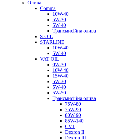
Олива
Comma
10W-40
5W-30
5W-40
Трансмисійна олива
S-OIL
STARLINE
10W-40
5W-40
VAT OIL
0W-30
10W-40
15W-40
5W-30
5W-40
5W-50
Трансмисійна олива
75W-80
75W-90
80W-90
85W-140
CVT
Dexron II
Dexron III