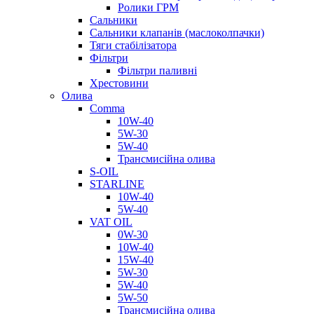
Ролики ГРМ
Сальники
Сальники клапанів (маслоколпачки)
Тяги стабілізатора
Фільтри
Фільтри паливні
Хрестовини
Олива
Comma
10W-40
5W-30
5W-40
Трансмисійна олива
S-OIL
STARLINE
10W-40
5W-40
VAT OIL
0W-30
10W-40
15W-40
5W-30
5W-40
5W-50
Трансмисійна олива