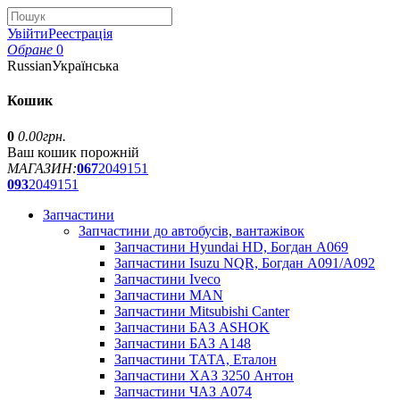
Увійти
Реестрація
Обране
0
Russian
Українська
Кошик
0
0.00грн.
Ваш кошик порожній
МАГАЗИН:
067
2049151
093
2049151
Запчастини
Запчастини до автобусів, вантажівок
Запчастини Hyundai HD, Богдан А069
Запчастини Isuzu NQR, Богдан А091/А092
Запчастини Iveco
Запчастини MAN
Запчастини Mitsubishi Canter
Запчастини БАЗ ASHOK
Запчастини БАЗ А148
Запчастини ТАТА, Еталон
Запчастини ХАЗ 3250 Антон
Запчастини ЧАЗ А074