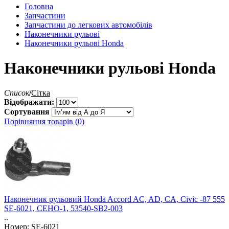
Головна
Запчастини
Запчастини до легкових автомобілів
Наконечники рульові
Наконечники рульові Honda
Наконечники рульові Honda
Список
/
Сітка
Відображати:
Сортування
Порівняння товарів (0)
Наконечник рульовий Honda Accord AC, AD, CA, Civic -87 555
SE-6021, CEHO-1, 53540-SB2-003
..
Номер: SE-6021