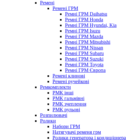
Ремені
Ремені ГРМ
Ремні ГРМ Daihatsu
Ремні ГРМ Honda
Ремні ГРМ Hyundai, Kia
Ремні ГРМ Isuzu
Ремні ГРМ Mazda
Ремні ГРМ Mitsubishi
Ремні ГРМ Nissan
Ремні ГРМ Subaru
Ремні ГРМ Suzuki
Ремні ГРМ Toyota
Ремні ГРМ Європа
Ремені клинові
Ремені ручейкові
Ремкомплекти
РМК інші
РМК гальмівні
РМК зчеплення
РМК рульові
Розпилювачі
Ролики
Набори ГРМ
Натягувачі ременя грм
Ролики генератора і кондиціонера