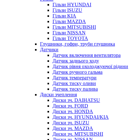
Гільзи HYUNDAI
Гільзи ISUZU
Гільзи KIA
Гільзи MAZDA
Гільзи MITSUBISHI
Гільзи NISSAN
Гільзи TOYOTA
Глушники, гофри, труби глушника
Датчики
Датчик включення вентилятора
Датчик заднього ходу
Датчик рівня охолоджуючої рідини
Датчик ручного гальма
Датчик температури
Датчик тиску оливи
Датчик тиску палива
Диски зчеплення
Диски зч. DAIHATSU
Диски зч. FORD
Диски зч. HONDA
Диски зч. HYUNDAI/KIA
Диски зч. ISUZU
Диски зч. MAZDA
Диски зч. MITSUBISHI
Диски зч. NISSAN