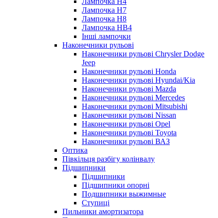
Лампочка H4
Лампочка H7
Лампочка H8
Лампочка HB4
Інші лампочки
Наконечники рульові
Наконечники рульові Chrysler Dodge
Jeep
Наконечники рульові Honda
Наконечники рульові Hyundai/Kia
Наконечники рульові Mazda
Наконечники рульові Mercedes
Наконечники рульові Mitsubishi
Наконечники рульові Nissan
Наконечники рульові Opel
Наконечники рульові Toyota
Наконечники рульові ВАЗ
Оптика
Півкільця разбігу колінвалу
Підшипники
Підшипники
Підшипники опорні
Подшипники выжимные
Ступиці
Пильники амортизатора