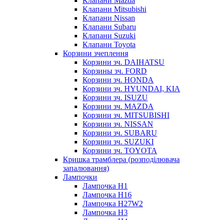
Клапани Mazda
Клапани Mitsubishi
Клапани Nissan
Клапани Subaru
Клапани Suzuki
Клапани Toyota
Корзини зчеплення
Корзини зч. DAIHATSU
Корзины зч. FORD
Корзини зч. HONDA
Корзини зч. HYUNDAI, KIA
Корзини зч. ISUZU
Корзини зч. MAZDA
Корзини зч. MITSUBISHI
Корзини зч. NISSAN
Корзини зч. SUBARU
Корзини зч. SUZUKI
Корзини зч. TOYOTA
Кришка трамблера (розподілювача
запалювання)
Лампочки
Лампочка H1
Лампочка H16
Лампочка H27W2
Лампочка H3