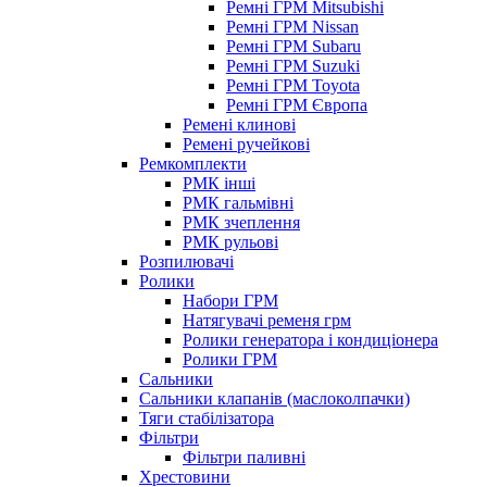
Ремні ГРМ Mitsubishi
Ремні ГРМ Nissan
Ремні ГРМ Subaru
Ремні ГРМ Suzuki
Ремні ГРМ Toyota
Ремні ГРМ Європа
Ремені клинові
Ремені ручейкові
Ремкомплекти
РМК інші
РМК гальмівні
РМК зчеплення
РМК рульові
Розпилювачі
Ролики
Набори ГРМ
Натягувачі ременя грм
Ролики генератора і кондиціонера
Ролики ГРМ
Сальники
Сальники клапанів (маслоколпачки)
Тяги стабілізатора
Фільтри
Фільтри паливні
Хрестовини