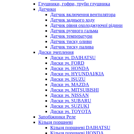
Глушники, гофри, труби глушника
Датчики
Датчик включення вентилятора
Датчик заднього ходу
Датчик рівня охолоджуючої рідини
Датчик ручного гальма
Датчик температури
Датчик тиску оливи
Датчик тиску палива
Диски зчеплення
Диски зч. DAIHATSU
Диски зч. FORD
Диски зч. HONDA
Диски зч. HYUNDAI/KIA
Диски зч. ISUZU
Диски зч. MAZDA
Диски зч. MITSUBISHI
Диски зч. NISSAN
Диски зч. SUBARU
Диски зч. SUZUKI
Диски зч. TOYOTA
Запобіжники Реле
Кільця поршневі
Кільця поршневі DAIHATSU
Кільця поршневі HONDA