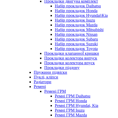
Прокладки двигуна комплект
Набір прокладок Daihatsu
Набір прокладок Honda
Набір прокладок Hyundai\Kia
Набір прокладок Isuzu
Набір прокладок Mazda
Набір прокладок Mitsubishi
Набір прокладок Nissan
Набір прокладок Subaru
Набір прокладок Suzuki
Набір прокладок Toyota
Прокладки клапанноЇ кришки
Прокладки колектора випуск
Прокладки колектора впуск
Прокладки піддону
Пружини підвіски
Пуклі, кліпси
Радіатори
Ремені
Ремені ГРМ
Ремні ГРМ Daihatsu
Ремні ГРМ Honda
Ремні ГРМ Hyundai, Kia
Ремні ГРМ Isuzu
Ремні ГРМ Mazda