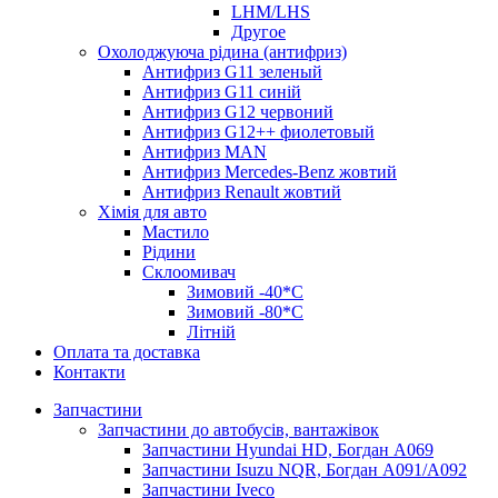
LHM/LHS
Другое
Охолоджуюча рідина (антифриз)
Антифриз G11 зеленый
Антифриз G11 синій
Антифриз G12 червоний
Антифриз G12++ фиолетовый
Антифриз MAN
Антифриз Mercedes-Benz жовтий
Антифриз Renault жовтий
Хімія для авто
Мастило
Рідини
Склоомивач
Зимовий -40*C
Зимовий -80*C
Літній
Оплата та доставка
Контакти
Запчастини
Запчастини до автобусів, вантажівок
Запчастини Hyundai HD, Богдан А069
Запчастини Isuzu NQR, Богдан А091/А092
Запчастини Iveco