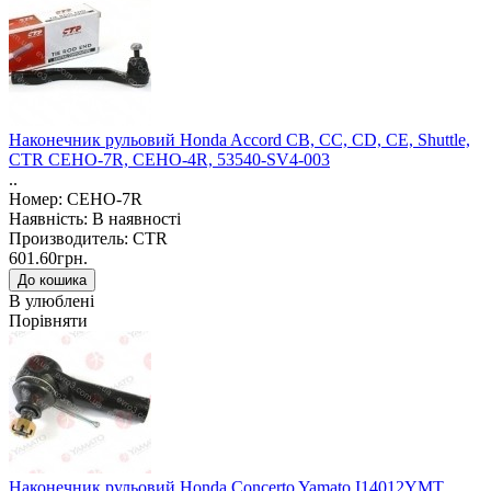
Наконечник рульовий Honda Accord CB, CC, CD, CE, Shuttle,
CTR CEHO-7R, CEHO-4R, 53540-SV4-003
..
Номер: CEHO-7R
Наявність: В наявності
Производитель: CTR
601.60грн.
В улюблені
Порівняти
Наконечник рульовий Honda Concerto Yamato I14012YMT,