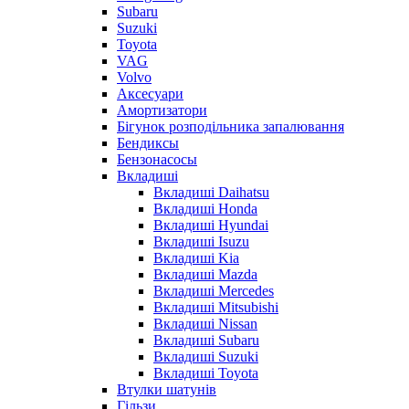
Subaru
Suzuki
Toyota
VAG
Volvo
Аксесуари
Амортизатори
Бігунок розподільника запалювання
Бендиксы
Бензонасосы
Вкладиші
Вкладиші Daihatsu
Вкладиші Honda
Вкладиші Hyundai
Вкладиші Isuzu
Вкладиші Kia
Вкладиші Mazda
Вкладиші Mercedes
Вкладиші Mitsubishi
Вкладиші Nissan
Вкладиші Subaru
Вкладиші Suzuki
Вкладиші Toyota
Втулки шатунів
Гільзи